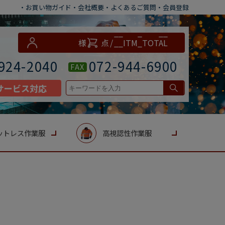
・お買い物ガイド
・会社概要
・よくあるご質問
・会員登録
__ITM_CNT__
様
点
/
__ITM_TOTAL
__
円
924-2040
072-944-6900
FAX
サービス対応
ットレス作業服
高視認性作業服