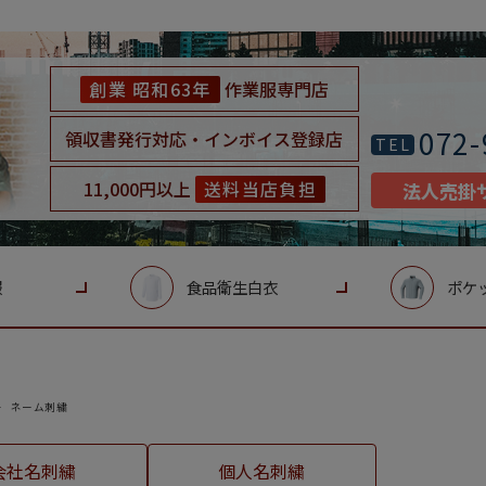
創業 昭和63年
作業服専門店
072-
領収書発行対応・インボイス登録店
TEL
11,000円以上
送料当店負担
法人売掛
服
食品衛生白衣
ポケ
ネーム刺繍
会社名刺繍
個人名刺繍