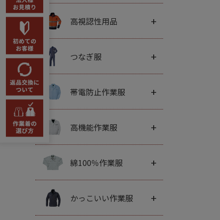
+
高視認性用品
+
つなぎ服
+
帯電防止作業服
+
高機能作業服
+
綿100％作業服
+
かっこいい作業服