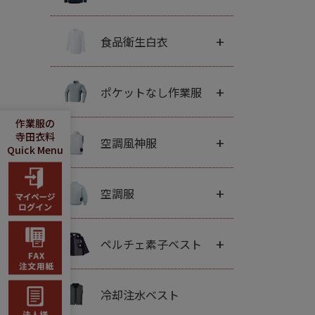
+
食品衛生白衣
+
ポケットなし作業服
作業服の
寺田衣料
+
空調風神服
Quick Menu
+
空調服
+
ペルチェ素子ベスト
冷却注水ベスト