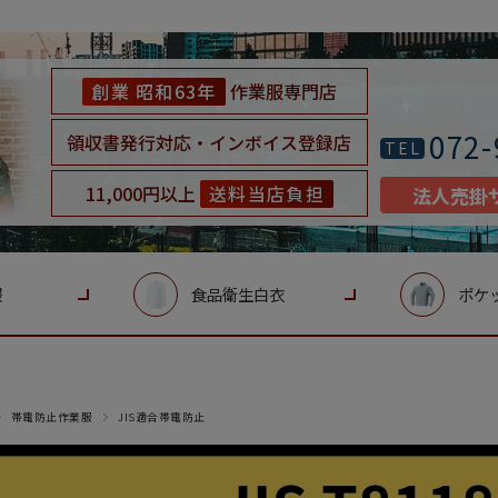
創業 昭和63年
作業服専門店
072-
領収書発行対応・インボイス登録店
TEL
11,000円以上
送料当店負担
法人売掛
服
食品衛生白衣
ポケ
帯電防止作業服
JIS適合帯電防止