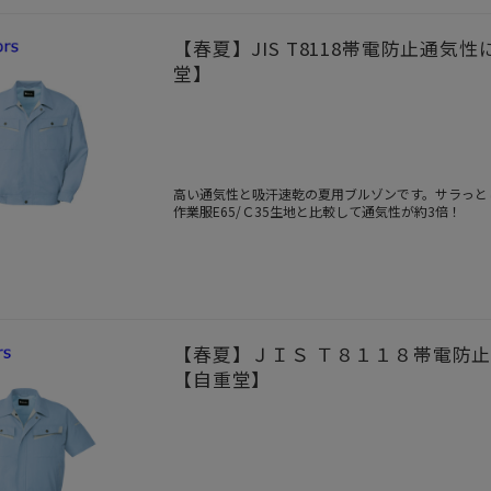
【春夏】JIS T8118帯電防止通気
堂】
高い通気性と吸汗速乾の夏用ブルゾンです。サラっと
作業服E65/Ｃ35生地と比較して通気性が約3倍！
【春夏】ＪＩＳ Ｔ８１１８帯電防止
【自重堂】