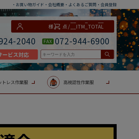
・お買い物ガイド
・会社概要
・よくあるご質問
・会員登録
__ITM_CNT__
様
点
/
__ITM_TOTAL
__
円
924-2040
072-944-6900
FAX
サービス対応
ットレス作業服
高視認性作業服