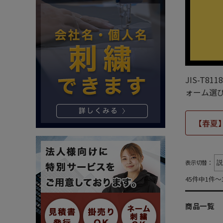
JIS-T
ォーム選
【春夏
表示切替：
45件中1件～
商品一覧