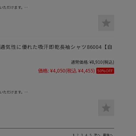
いただけます。
倍！
通気性に優れた吸汗即乾長袖シャツ86004【自
通常価格:
¥8,910
(税込)
価格:
¥4,050
(税込 ¥4,455)
50%OFF
いただけます。
倍！
1
2
3
4
5
次へ
最後へ