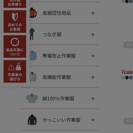
+
高視認性用品
+
つなぎ服
+
帯電防止作業服
+
高機能作業服
+
綿100％作業服
+
かっこいい作業服