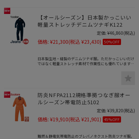
【オールシーズン】日本製かっこいい
軽量ストレッチデニムツナギK122
定価:
¥46,860
(税込)
価格:
¥21,300
(税込 ¥23,430)
50%OFF
日本製生地・縫製のデニムツナギ服。ただかっこいいだけ
ではなく軽量ストレッチ素材で作業性にも優れています。
素材は国内の50％以上のシェアを占め世界に認められて
いるカイハラデニムの生地を使用したこだわりのつなぎ服
です。
防炎NFPA2112規格準拠つなぎ服オー
ルシーズン帯電防止5102
定価:
¥39,820
(税込)
価格:
¥19,910
(税込 ¥21,901)
45%OFF
難燃＆静電気帯電防止のブレバノネクスト防炎ツナギ服。