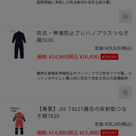
国際規格に準拠した防炎素材の安全な続き服。
防炎・帯電防止ブレバノプラスつなぎ
服5101
定価:
¥29,920
(税込)
価格:
¥14,960
(税込 ¥16,456)
45%OFF
難燃＆静電気帯電防止のブレバノプラス防炎ツナギ服。コ
ットンのやさしい着心地と防炎で安全な安心の高機能続き
服。
【春夏】JIS T8127適合の反射型つな
ぎ服7625
定価:
¥28,160
(税込)
価格:
¥14,080
(税込 ¥15,488)
45%OFF