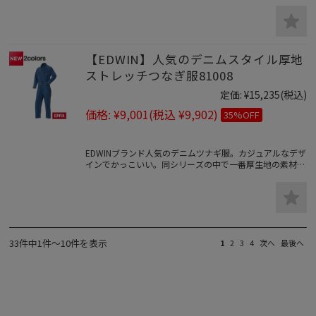
あふれる耐久性に優れたユニフォーム。
【EDWIN】人気のデニムスタイル厚地
ストレッチつなぎ服81008
定価:
¥15,235
(税込)
価格:
¥9,001
(税込 ¥9,902)
35%OFF
EDWINブランド人気のデニムツナギ服。カジュアルなデザ
インでかっこいい。同シリーズの中で一番厚生地の素材と
なります。生地の伸び率が約20％ストレッチ素材で動きや
すいデニム素材。
33件中1件～10件を表示
1
2
3
4
次へ
最後へ