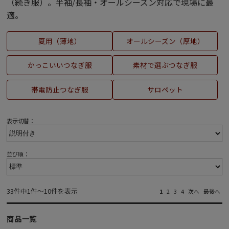
（続き服）。半袖/長袖・オールシーズン対応で現場に最
適。
夏用（薄地）
オールシーズン（厚地）
かっこいいつなぎ服
素材で選ぶつなぎ服
帯電防止つなぎ服
サロペット
表示切替：
並び順：
33件中1件～10件を表示
1
2
3
4
次へ
最後へ
商品一覧