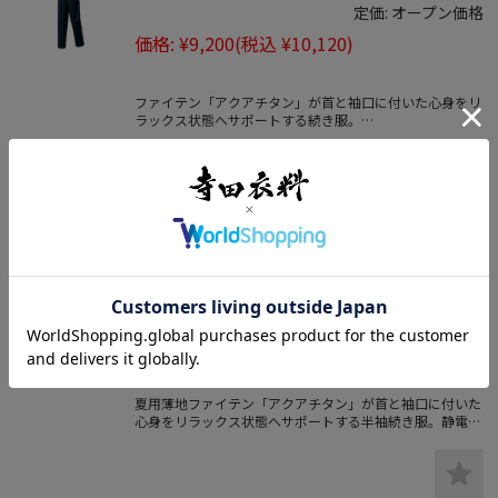
定価:
オープン価格
価格:
¥9,200
(税込 ¥10,120)
ファイテン「アクアチタン」が首と袖口に付いた心身をリ
ラックス状態へサポートする続き服。
静電気帯電防止オートバイ印のハイクオリティつなぎ。
【phitenコラボつなぎ服】夏用ファイ
テン アクアチタン内蔵の半袖ツナギ15
11
定価:
オープン価格
価格:
¥8,500
(税込 ¥9,350)
夏用薄地ファイテン「アクアチタン」が首と袖口に付いた
心身をリラックス状態へサポートする半袖続き服。静電気
帯電防止オートバイ印のハイクオリティつなぎ。