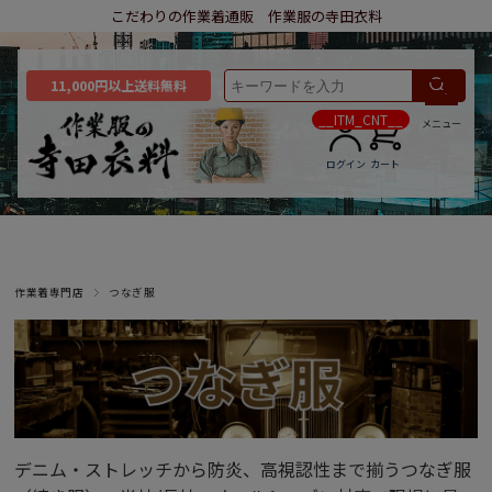
こだわりの作業着通販 作業服の寺田衣料
11,000円以上送料無料
__ITM_CNT__
メニュー
ログイン
カート
作業着専門店
つなぎ服
デニム・ストレッチから防炎、高視認性まで揃うつなぎ服