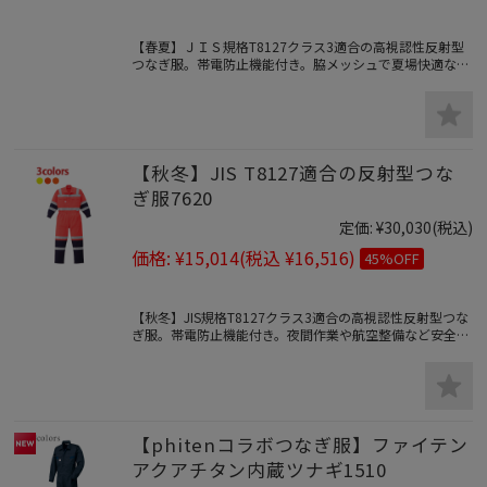
【春夏】ＪＩＳ規格T8127クラス3適合の高視認性反射型
つなぎ服。帯電防止機能付き。脇メッシュで夏場快適な夜
間作業や航空整備など安全な続き作業服。
【秋冬】JIS T8127適合の反射型つな
ぎ服7620
定価:
¥30,030
(税込)
価格:
¥15,014
(税込 ¥16,516)
45%OFF
【秋冬】JIS規格T8127クラス3適合の高視認性反射型つな
ぎ服。帯電防止機能付き。夜間作業や航空整備など安全な
続き作業服。
【phitenコラボつなぎ服】ファイテン
アクアチタン内蔵ツナギ1510