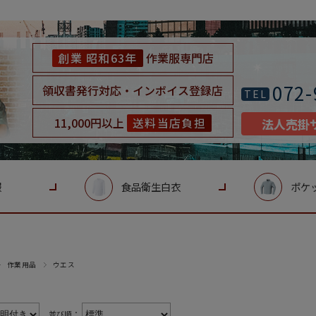
創業 昭和63年
作業服専門店
072-
領収書発行対応・インボイス登録店
TEL
11,000円以上
送料当店負担
法人売掛
服
食品衛生白衣
ポケ
作業用品
ウエス
並び順：