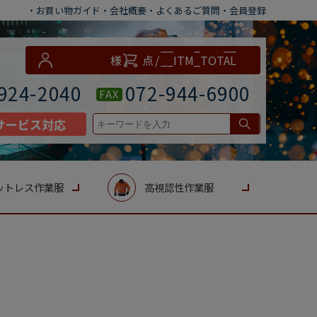
・お買い物ガイド
・会社概要
・よくあるご質問
・会員登録
__ITM_CNT__
様
点
/
__ITM_TOTAL
__
円
924-2040
072-944-6900
FAX
サービス対応
ットレス作業服
高視認性作業服