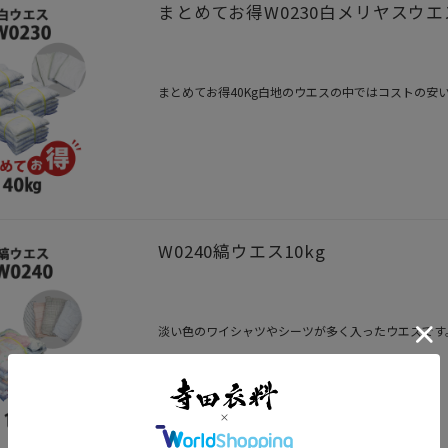
まとめてお得W0230白メリヤスウエス
まとめてお得40Kg白地のウエスの中ではコストの安
W0240縞ウエス10kg
淡い色のワイシャツやシーツが多く入ったウエスです