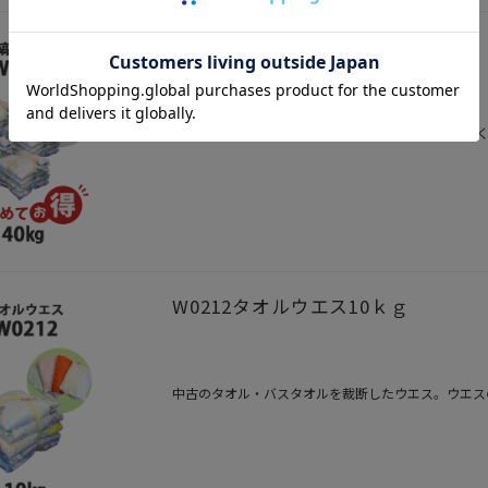
まとめてお得W0240縞ウエス40kg
まとめてお得40kg淡い色のワイシャツやシーツが多
W0212タオルウエス10ｋｇ
中古のタオル・バスタオルを裁断したウエス。ウエス