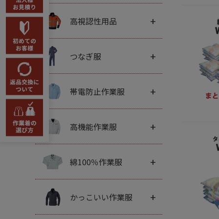
+
高視認性用品
+
つなぎ服
+
帯電防止作業服
+
高機能作業服
+
綿100％作業服
+
かっこいい作業服