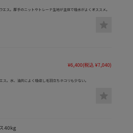
色ウエス。厚手のニットやトレーナ生地が主体で吸水がよくオススメ。
¥6,400
(税込 ¥7,040)
エス。水、油共によく吸収し毛羽立ちホコリも少ない。
40kg