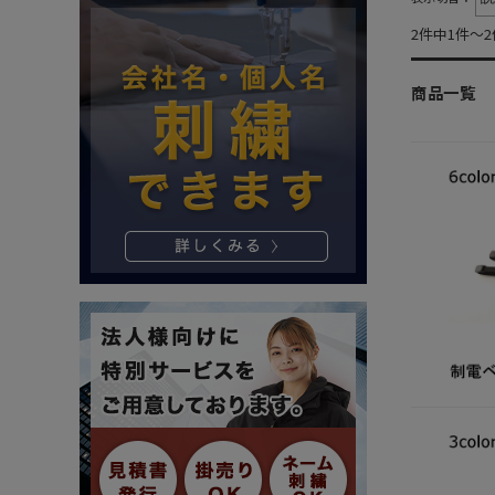
2件中1件～
商品一覧