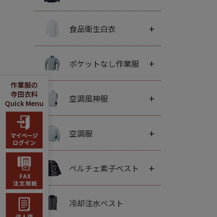
+
食品衛生白衣
+
ポケットなし作業服
作業服の
寺田衣料
+
空調風神服
Quick Menu
+
空調服
+
ペルチェ素子ベスト
冷却注水ベスト