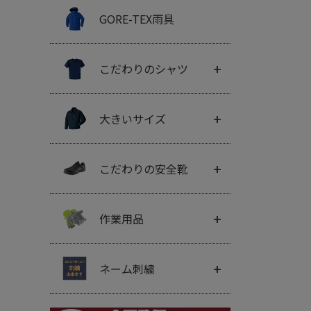
GORE-TEX雨具
+
こだわりのシャツ
+
大きいサイズ
+
こだわりの安全靴
+
作業用品
+
ネーム刺繍