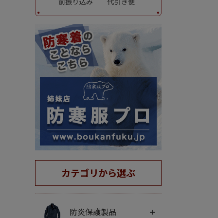
カテゴリから選ぶ
+
防炎保護製品