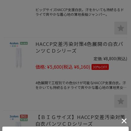
ビッグサイズHACCP支援白衣。汗をかいても持続るるド
ライで爽やかな着心地の薄地長袖ジャンパー。
HACCP交差汚染対策4色展開の白衣パ
ンツＣＤシリーズ
定価:
¥8,800
(税込)
価格:
¥5,600
(税込 ¥6,160)
30%OFF
4色展開で工程別での色分けが可能なHACCP支援白衣。汗
をかいても持続るるドライで爽やかな着心地の薄地男女兼
用パンツ。
【ＢＩＧサイズ】HACCP交差汚染対策
白衣パンツＣＤシリーズ