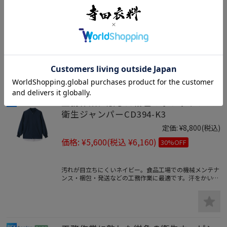
定価:
¥8,800
(税込)
価格:
¥5,600
(税込 ¥6,160)
30%OFF
ビッグサイズHACCP支援白衣。汗をかいても持続るるド
ライで爽やかな着心地の薄地男女兼用パンツ。
工務作業に敵した紺色のポケットレス
衛生ジャンパーCD394-K3
定価:
¥8,800
(税込)
価格:
¥5,600
(税込 ¥6,160)
30%OFF
汚れが目立ちにくいネイビー。食品工場での機械メンテナ
ンス・梱包・発送などの工務作業に最適です。汗をかいて
も持続るるドライで爽やかな着心地の薄地長袖ジャンパ
ー。