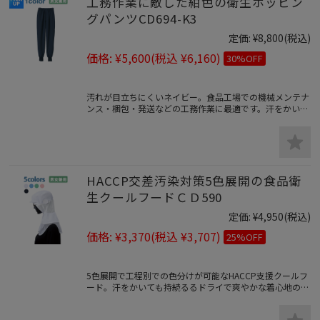
工務作業に敵した紺色の衛生ホッピン
グパンツCD694-K3
定価:
¥8,800
(税込)
価格:
¥5,600
(税込 ¥6,160)
30%OFF
汚れが目立ちにくいネイビー。食品工場での機械メンテナ
ンス・梱包・発送などの工務作業に最適です。汗をかいて
も持続るるドライで爽やかな着心地の薄地ホッピングパン
ツ。
HACCP交差汚染対策5色展開の食品衛
生クールフードＣＤ590
定価:
¥4,950
(税込)
価格:
¥3,370
(税込 ¥3,707)
25%OFF
5色展開で工程別での色分けが可能なHACCP支援クールフ
ード。汗をかいても持続るるドライで爽やかな着心地の食
品衛生帽子。