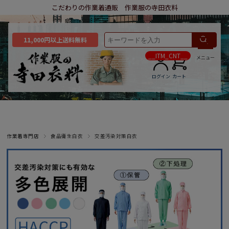
こだわりの作業着通販 作業服の寺田衣料
11,000円以上送料無料
__ITM_CNT__
メニュー
ログイン
カート
作業着専門店
食品衛生白衣
交差汚染対策白衣