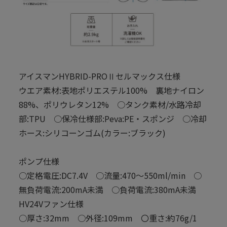
アイスマンHYBRID-PROⅡセルマックス仕様
ウエア素材:表地ポリエステル100% 裏地ナイロン
88%、ポリウレタン12% ○タンク素材/水路冷却
部:TPU ○保冷仕様部:Peva:PE・スポンジ ○冷却
ホース:シリコーンゴム(カラー:ブラック)
ポンプ仕様
○定格電圧:DC7.4V ○流量:470～550ml/min ○
無負荷電流:200mA未満 ○負荷電流:380mA未満
HV24Vファン仕様
○厚さ:32mm ○外径:109mm 〇重さ:約76g/1