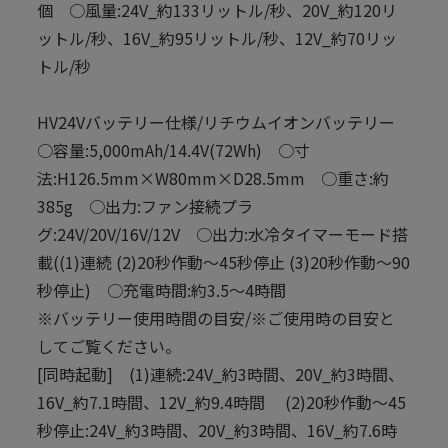
個 ○風量:24V_約133リットル/秒、20V_約120リ
ットル/秒、16V_約95リットル/秒、12V_約70リッ
トル/秒
HV24Vバッテリー仕様/リチウムイオンバッテリー
○容量:5,000mAh/14.4V(72Wh) ○寸
法:H126.5mm×W80mm×D28.5mm ○重さ:約
385g ○出力:ファン接続プラ
グ:24V/20V/16V/12V ○出力:水冷タイマーモード搭
載((1)連続 (2)20秒作動～45秒停止 (3)20秒作動～90
秒停止) ○充電時間:約3.5～4時間
※バッテリー使用時間の目安/※ご使用時の目安と
してご覧ください。
[同時起動] (1)連続:24V_約3時間、20V_約3時間、
16V_約7.1時間、12V_約9.4時間 (2)20秒作動～45
秒停止:24V_約3時間、20V_約3時間、16V_約7.6時