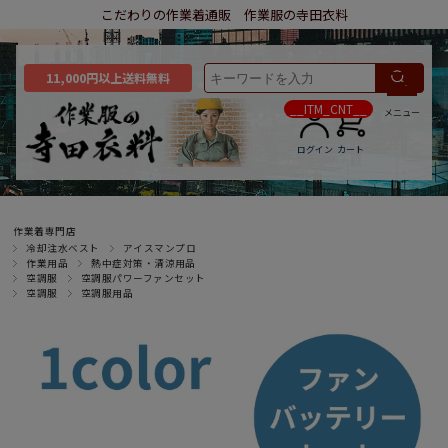
こだわりの作業着通販 作業服の寺田衣料
11,000円以上送料無料
__ITM_CNT__
メニュー
ログイン
カート
作業着専門店
冷却注水ベスト
アイスマンプロ
作業用品
熱中症対策・清涼用品
空調服
空調服パワーファンセット
空調服
空調服用品