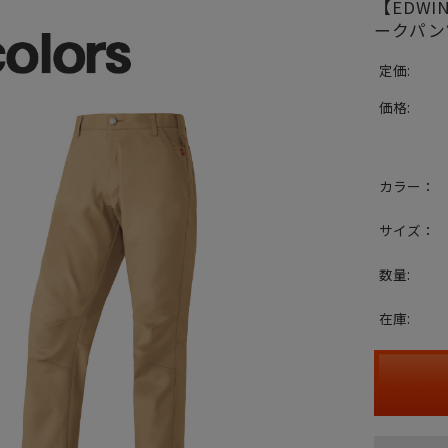
【EDW
ークパンツ
定価:
価格:
カラー：
サイズ：
数量:
在庫: