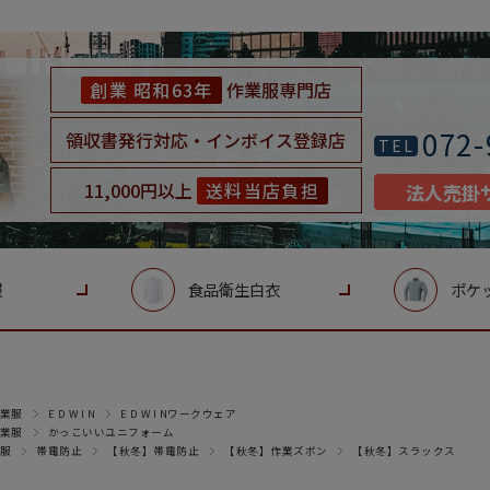
創業 昭和63年
作業服専門店
072-
領収書発行対応・インボイス登録店
TEL
11,000円以上
送料当店負担
法人売掛
服
食品衛生白衣
ポケ
業服
E D W I N
E D W I Nワークウェア
業服
かっこいいユニフォーム
服
帯電防止
【秋冬】帯電防止
【秋冬】作業ズボン
【秋冬】スラックス