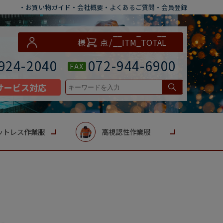
・お買い物ガイド
・会社概要
・よくあるご質問
・会員登録
__ITM_CNT__
様
点
/
__ITM_TOTAL
__
円
924-2040
072-944-6900
FAX
サービス対応
ットレス作業服
高視認性作業服