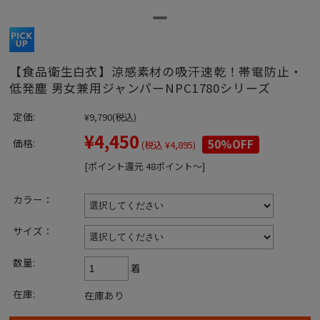
【食品衛生白衣】涼感素材の吸汗速乾！帯電防止・
低発塵 男女兼用ジャンパーNPC1780シリーズ
定価:
¥9,790
(税込)
¥4,450
価格:
50%OFF
(税込 ¥4,895)
[ポイント還元 48ポイント～]
カラー：
サイズ：
数量:
着
在庫:
在庫あり