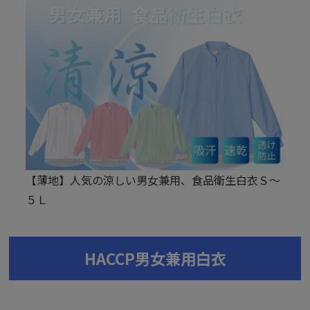
【薄地】人気の涼しい男女兼用、食品衛生白衣Ｓ～
５Ｌ
HACCP男女兼用白衣