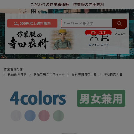
こだわりの作業着通販 作業服の寺田衣料
11,000円以上送料無料
__ITM_CNT__
メニュー
ログイン
カート
作業着専門店
食品衛生白衣
食品工場ユニフォーム
男女兼用白衣上着
薄地白衣上着