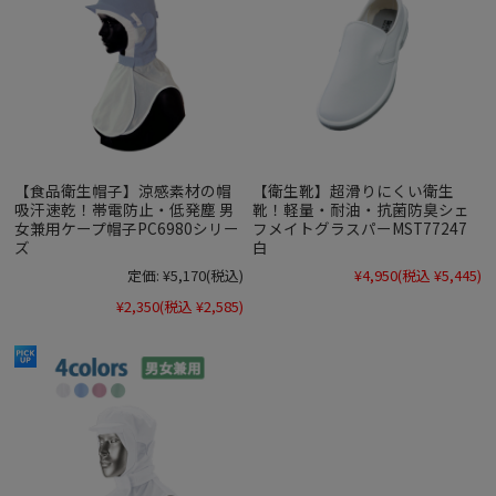
【食品衛生帽子】涼感素材の帽
【衛生靴】超滑りにくい衛生
吸汗速乾！帯電防止・低発塵 男
靴！軽量・耐油・抗菌防臭シェ
女兼用ケープ帽子PC6980シリー
フメイトグラスパーMST77247
ズ
白
定価:
¥5,170
(税込)
¥4,950
(税込 ¥5,445)
¥2,350
(税込 ¥2,585)