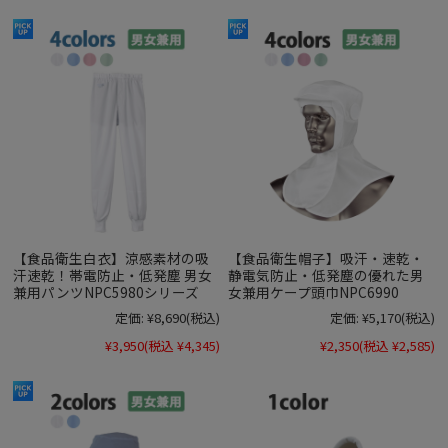
【食品衛生白衣】涼感素材の吸
【食品衛生帽子】吸汗・速乾・
汗速乾！帯電防止・低発塵 男女
静電気防止・低発塵の優れた男
兼用パンツNPC5980シリーズ
女兼用ケープ頭巾NPC6990
定価:
¥8,690
(税込)
定価:
¥5,170
(税込)
¥3,950
(税込 ¥4,345)
¥2,350
(税込 ¥2,585)