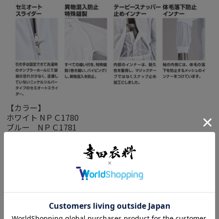
【カラー】
ホワイト NＰＣ1780
ブルー NＰＣ1781
ピンク NPC1782
グリーン NPC1783