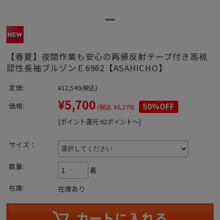
【春夏】夜間作業も安心の再帰反射テープ付き高視
認性長袖ブルゾンＥ6962【ASAHICHO】
定価:
¥12,540
(税込)
¥5,700
価格:
50%OFF
(税込 ¥6,270)
[ポイント還元 62ポイント～]
サイズ：
数量:
着
在庫:
在庫あり