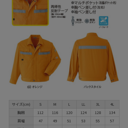
サイズ(cm)
S
M
L
LL
3L
4L
胸囲
112
116
120
124
128
134
肩幅
47
49
51
53
55
57