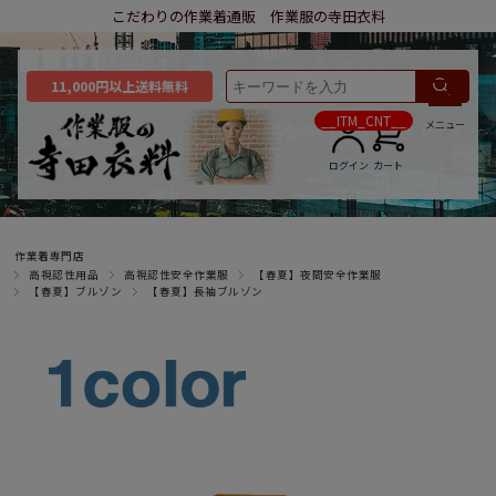
こだわりの作業着通販 作業服の寺田衣料
11,000円以上送料無料
__ITM_CNT__
メニュー
ログイン
カート
作業着専門店
高視認性用品
高視認性安全作業服
【春夏】夜間安全作業服
【春夏】ブルゾン
【春夏】長袖ブルゾン