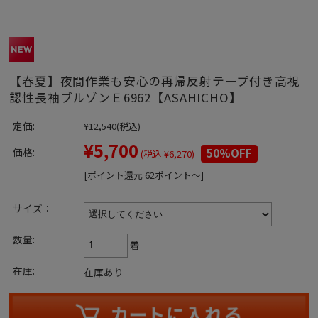
【春夏】夜間作業も安心の再帰反射テープ付き高視
認性長袖ブルゾンＥ6962【ASAHICHO】
定価:
¥12,540
(税込)
¥5,700
価格:
50%OFF
(税込 ¥6,270)
[ポイント還元 62ポイント～]
サイズ：
数量:
着
在庫:
在庫あり