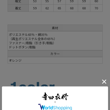
袖丈
53
55
57
59
59
60
着丈
59
62
65
68
68
70
素材
ポリエステル65％・綿35％
（再生ポリエステル全体の65％）
ファスナー/樹脂（引き手/樹脂）
ドットボタン/樹脂
カラー
オレンジ