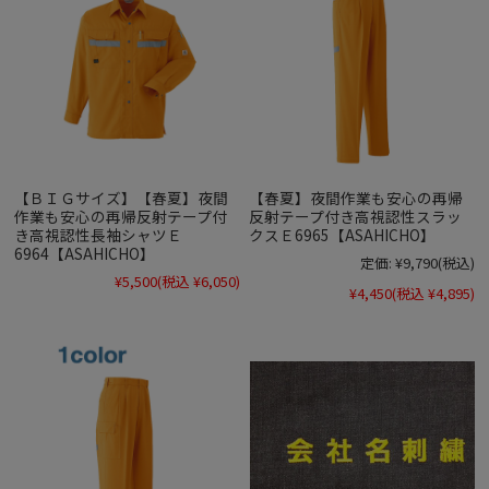
【ＢＩＧサイズ】【春夏】夜間
【春夏】夜間作業も安心の再帰
作業も安心の再帰反射テープ付
反射テープ付き高視認性スラッ
き高視認性長袖シャツＥ
クスＥ6965【ASAHICHO】
6964【ASAHICHO】
定価:
¥9,790
(税込)
¥5,500
(税込 ¥6,050)
¥4,450
(税込 ¥4,895)